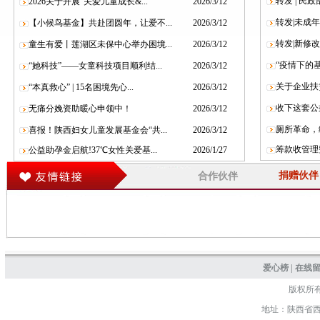
转发 | 民
2026关于开展“关爱儿童成长&...
2026/3/12
转发|未成年
【小候鸟基金】共赴团圆年，让爱不...
2026/3/12
转发|新修
童生有爱丨莲湖区未保中心举办困境...
2026/3/12
“疫情下的基
“她科技”——女童科技项目顺利结...
2026/3/12
关于企业扶
“本真救心” | 15名困境先心...
2026/3/12
收下这套公
无痛分娩资助暖心申领中！
2026/3/12
厕所革命，
喜报！陕西妇女儿童发展基金会“共...
2026/3/12
筹款收管理
公益助孕金启航!37℃女性关爱基...
2026/1/27
捐赠伙伴
合作伙伴
爱心榜
|
在线
版权所
地址：陕西省西安